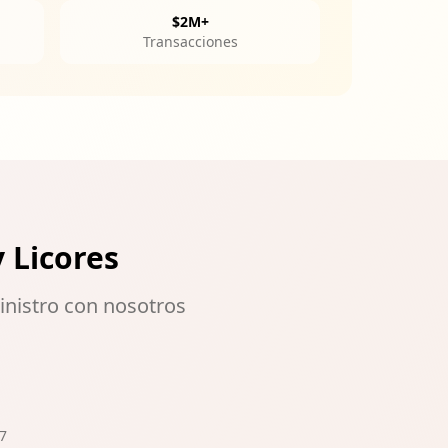
$2M+
Transacciones
 Licores
inistro con nosotros
7