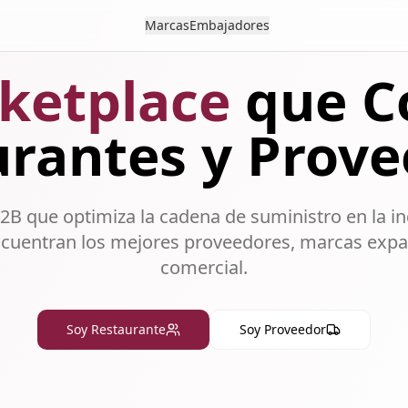
Marcas
Embajadores
ketplace
que C
rantes y Prov
2B que optimiza la cadena de suministro en la i
ncuentran los mejores proveedores, marcas expa
comercial.
Soy Restaurante
Soy Proveedor