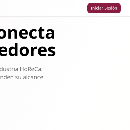
Iniciar Sesión
onecta
eedores
ndustria HoReCa.
nden su alcance