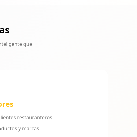
as
nteligente que
ores
lientes restauranteros
oductos y marcas